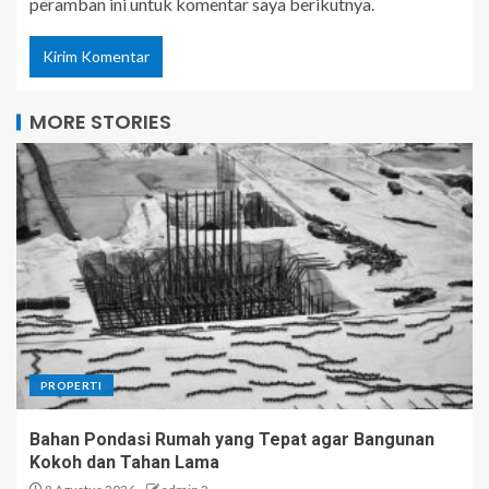
peramban ini untuk komentar saya berikutnya.
MORE STORIES
PROPERTI
Bahan Pondasi Rumah yang Tepat agar Bangunan
Kokoh dan Tahan Lama