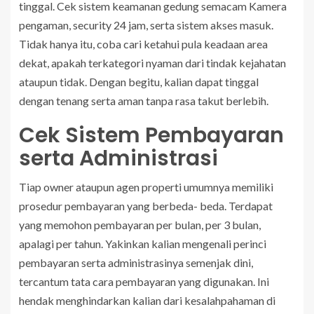
tinggal. Cek sistem keamanan gedung semacam Kamera
pengaman, security 24 jam, serta sistem akses masuk.
Tidak hanya itu, coba cari ketahui pula keadaan area
dekat, apakah terkategori nyaman dari tindak kejahatan
ataupun tidak. Dengan begitu, kalian dapat tinggal
dengan tenang serta aman tanpa rasa takut berlebih.
Cek Sistem Pembayaran
serta Administrasi
Tiap owner ataupun agen properti umumnya memiliki
prosedur pembayaran yang berbeda- beda. Terdapat
yang memohon pembayaran per bulan, per 3 bulan,
apalagi per tahun. Yakinkan kalian mengenali perinci
pembayaran serta administrasinya semenjak dini,
tercantum tata cara pembayaran yang digunakan. Ini
hendak menghindarkan kalian dari kesalahpahaman di