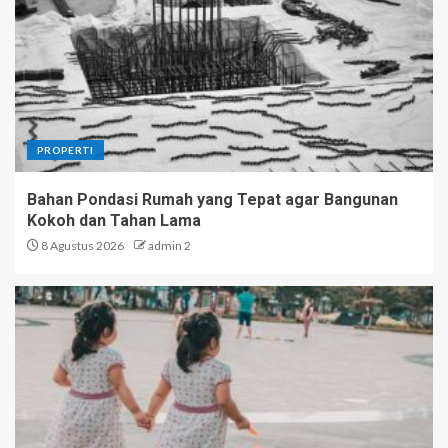
PROPERTI
Bahan Pondasi Rumah yang Tepat agar Bangunan
Kokoh dan Tahan Lama
8 Agustus 2026
admin 2