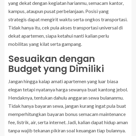
yang dekat dengan kegiatan harianmu, semacam kantor,
kampus, ataupun pusat perbelanjaan. Posisi yang
strategis dapat mengirit waktu serta ongkos transportasi.
Tidak hanya itu, cek pula akses transportasi universal di
dekat apartemen, siapa ketahui nanti kalian perlu
mobilitas yang kilat serta gampang.
Sesuaikan dengan
Budget yang Dimiliki
Jangan hingga kalap amati apartemen yang luar biasa
elegan tetapi nyatanya harga sewanya buat kantong jebol.
Hendaknya, tentukan dahulu anggaran sewa bulananmu.
Tidak hanya bayaran sewa, jangan kurang ingat pula buat
memperhitungkan bayaran bonus semacam maintenance
fee, listrik, air, serta internet. Jadi, kalian dapat hidup aman
tanpa wajib tekanan pikiran soal keuangan tiap bulannya.