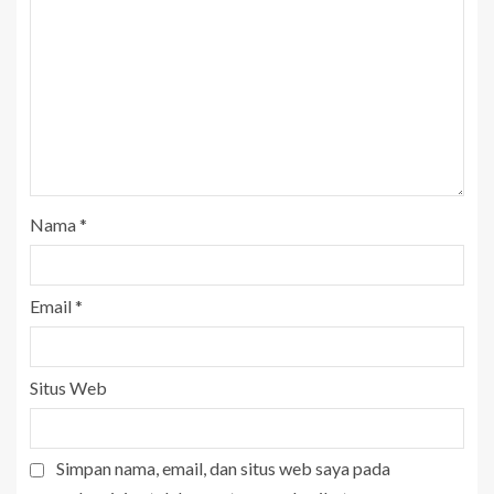
Nama
*
Email
*
Situs Web
Simpan nama, email, dan situs web saya pada